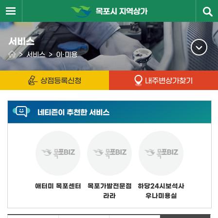
서비스
>
서비스
>
이·미용
상점등록신청
내주변상가찾기
네티즌이 추천한 서비스
애터미 목포센터
목포가발전문점
하당24시보석사
라라
우나미용실