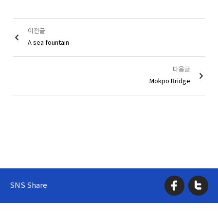
이전글
A sea fountain
다음글
Mokpo Bridge
SNS Share