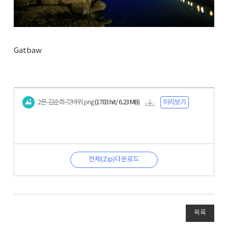
Gatbaw
2은-김순희-갓바위.png
(1783 hit/ 6.23 MB)
미리보기
전체(Zip)다운로드
목록