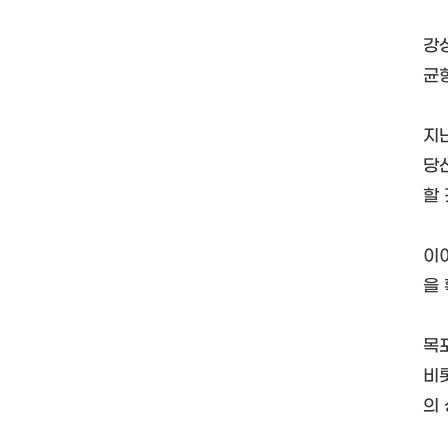
강
균
지
당
할
이
을
목
비
의