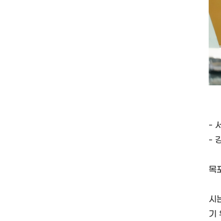
-
-
목
시
기