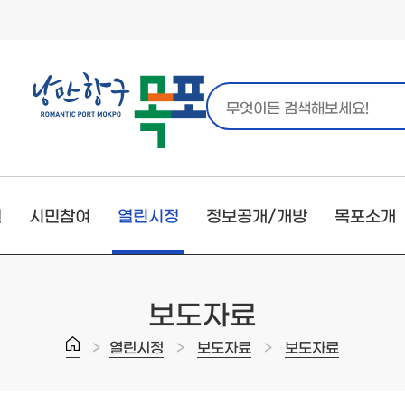
원
시민참여
열린시정
정보공개/개방
목포소개
보도자료
>
>
>
열린시정
보도자료
보도자료