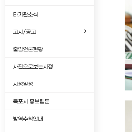
타기관소식
고시/공고
출입언론현황
사진으로보는시정
시정일정
목포시 홍보웹툰
방역수칙안내