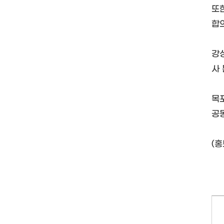
또
합
강
사
목
공
(홍