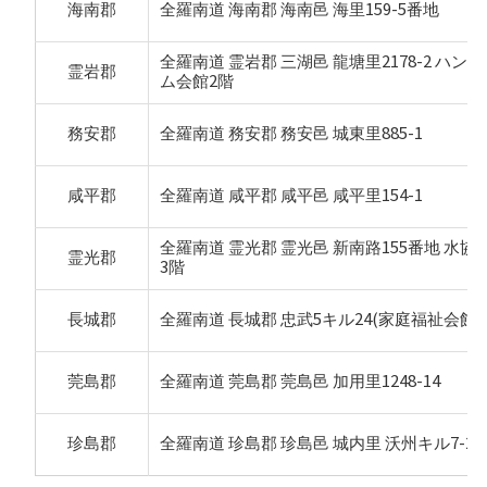
海南郡
全羅南道 海南郡 海南邑 海里159-5番地
全羅南道 霊岩郡 三湖邑 龍塘里2178-2 ハン
霊岩郡
ム会館2階
務安郡
全羅南道 務安郡 務安邑 城東里885-1
咸平郡
全羅南道 咸平郡 咸平邑 咸平里154-1
全羅南道 霊光郡 霊光邑 新南路155番地 水協
霊光郡
3階
長城郡
全羅南道 長城郡 忠武5キル24(家庭福祉会館)
莞島郡
全羅南道 莞島郡 莞島邑 加用里1248-14
珍島郡
全羅南道 珍島郡 珍島邑 城内里 沃州キル7-2