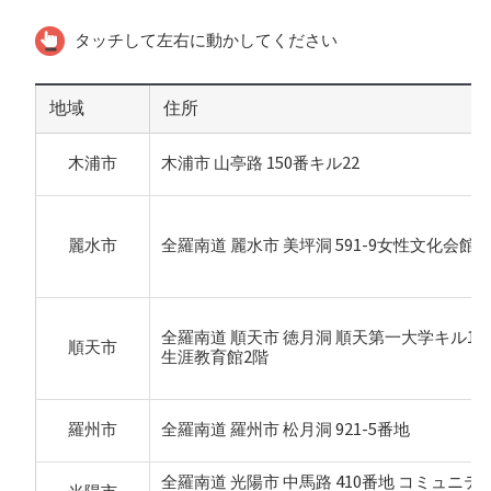
タッチして左右に動かしてください
地域
住所
木浦市
木浦市 山亭路 150番キル22
麗水市
全羅南道 麗水市 美坪洞 591-9女性文化会館
全羅南道 順天市 徳月洞 順天第一大学キル17
順天市
生涯教育館2階
羅州市
全羅南道 羅州市 松月洞 921-5番地
全羅南道 光陽市 中馬路 410番地 コミュニテ