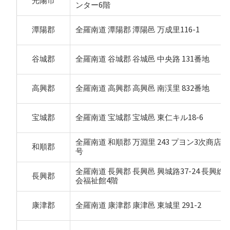
光陽市
ンター6階
潭陽郡
全羅南道 潭陽郡 潭陽邑 万成里116-1
谷城郡
全羅南道 谷城郡 谷城邑 中央路 131番地
高興郡
全羅南道 高興郡 高興邑 南渓里 832番地
宝城郡
全羅南道 宝城郡 宝城邑 東仁キル18-6
全羅南道 和順郡 万淵里 243 プヨン3次商店街3
和順郡
号
全羅南道 長興郡 長興邑 興城路37-24 長興総
長興郡
会福祉館4階
康津郡
全羅南道 康津郡 康津邑 東城里 291-2