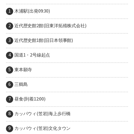
木浦駅(出発09:30)
近代歴史館2館(旧東洋拓殖株式会社)
近代歴史館1館(旧日本領事館)
国道1・2号線起点
東本願寺
三鶴島
昼食(到着12:00)
カッパウィ(笠岩)海上歩行橋
カッパウィ(笠岩)文化タウン