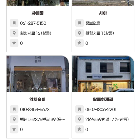
샤메종
시아
061-287-5150
정보없음
원형서로 16 (상동)
원형서로 1 (상동)
0
0
악세슬이
알로하제리
010-8454-5673
0507-1306-2201
백년대로375번길 39 (옥암동)
영산로59번길 17 (무안동)
0
0