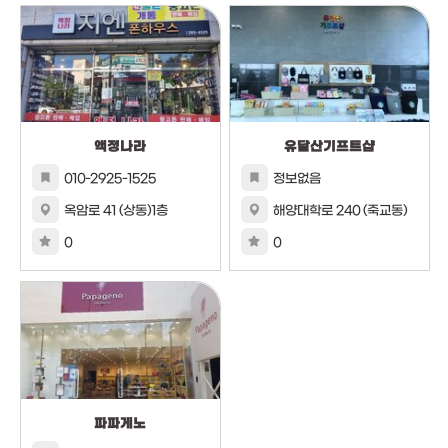
액정나라
유달산기프트샵
010-2925-1525
정보없음
옥암로 41 (상동)1층
해양대학로 240 (죽교동)
0
0
파파게노