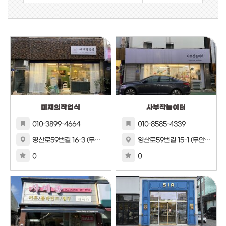
미재의작업식
사부작놀이터
010-3899-4664
010-8585-4339
영산로59번길 16-3 (무안동)
영산로59번길 15-1 (무안동)
0
0