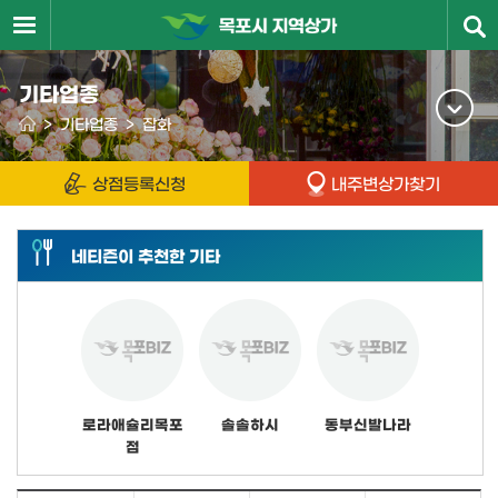
기타업종
>
기타업종
>
잡화
상점등록신청
내주변상가찾기
네티즌이 추천한 기타
로라애슐리목포
솔솔하시
동부신발나라
점