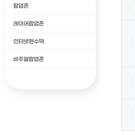
팝업존
레이어팝업존
인터넷현수막
비주얼팝업존