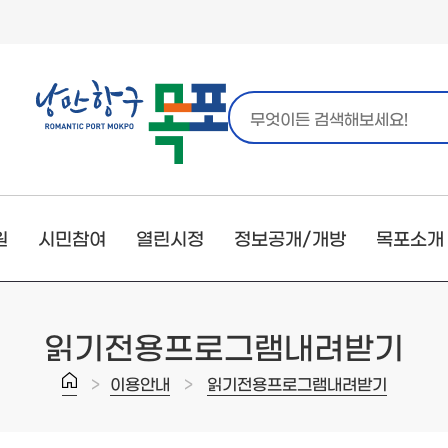
원
시민참여
열린시정
정보공개/개방
목포소개
읽기전용프로그램내려받기
>
>
이용안내
읽기전용프로그램내려받기