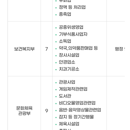
정액 등 처리업
종축업
공중위생영업
기부식품사업자
소독업
약국,의약품판매업 등
보건복지부
7
행정 안
장사시설업
안경업소
치과기공소
관광사업
게임제작관련업
도서관
비디오물영업관련업
문화체육
음반·음악영상물관련업
9
관광부
잡지 등 정기간행물
체육시설업