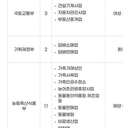
건설기계사업
자동차관리사업
국토교통부
3
여성 가
부동산중개업
담배소매업
기획재정부
2
환경
담배판매업
가축거래상인
가축사육업
가축인공수정소
농어촌관광휴양사업
동물용의약품등 제조업
등
농림축산식품
11
해양 수
동물판매업
부
동물병원
비료생산업
부화업