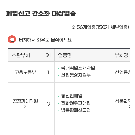
폐업신고 간소화 대상업종
※ 56개업종(150개 세부업종)
터치해서 좌우로 움직이세요
소관부처
계
업종명
부처명
국내직업소개사업
고용노동부
1
산업통상 
산업통상지원부
통신판매업
공정거래위원
식품의약품
전화권유판매업
3
회
처
방문판매신고업