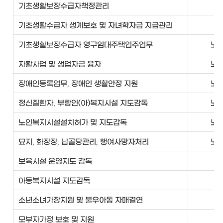
기초생활보장수급자책정관리
사
기초생활수급자 생계보호 및 자녀학자금 지급관리
사
기초생활보장수급자 영구임대주택입주업무
노
자활사업 및 생업자금 융자
노
장애인등록업무, 장애인 생활안정 지원
노
정신질환자, 부랑인(아)복지시설 지도감독
노
노인복지시설설치허가 및 지도감독
노
묘지, 화장장, 납골당관리, 행여사망자처리
노
보육시설 운영지도 감독
여
아동복지시설 지도감독
여
소년소녀가장지원 및 불우아동 자매결연
여
모부자가정 보호 및 지원
여