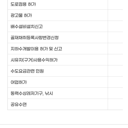
도로점용 허가
광고물 허가
배수설비설치신고
골재채취등록사항변경신청
지하수개발이용 허가 및 신고
시유지(구거)사용수익허가
수도요금관련 민원
어업허가
수
동력수상레저기구, 낚시
해
공유수면
해