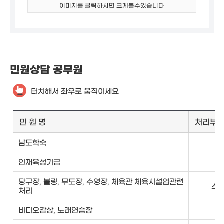
이미지를 클릭하시면 크게볼수있습니다
민원상담 공무원
터치해서 좌우로 움직이세요
민 원 명
처리부
남도학숙
인
인재육성기금
인
당구장, 볼링, 무도장, 수영장, 체육관 체육시설업관련
스
처리
비디오감상, 노래연습장
보