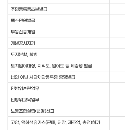
주민등록등초본발급
민
팩스민원발급
민
부동산중개업
민
개별공시지가
민
토지분할, 합병
민
토지임야대장, 지적도, 임야도 등 제증명 발급
민
법인 아닌 사단재단등록증 증명발급
민
민방위훈련업무
재
민방위교육업무
재
노동조합설립(변경)신고
지
고압, 액화석유가스(판매, 저장, 제조업, 충전)허가
전