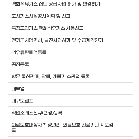
액화석유가스 집단 공급사업 허가 및 변경허가
전
도시가스시설공사계획 및 신고
전
특정고압가스 액화석유가스 사용신고
전
전기공사업면허, 발전사업허가 및 수급계약인가
전
석유류판매업등록
전
공장등록
지
방문 통신판매, 담배, 계량기 수리업 등록
지
대부업
지
대규모점포
지
직업소개소신규(변경)등록
청
의료보호대상자 책정관리, 의료보호 진료기관 지도감
사
독