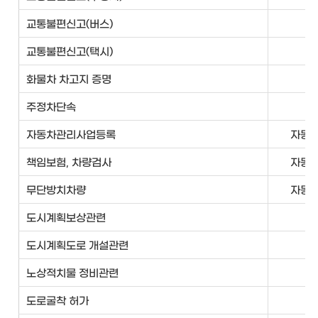
교통불편신고(버스)
교
교통불편신고(택시)
교
화물차 차고지 증명
교
주정차단속
교
자동차관리사업등록
자동
책임보험, 차량검사
자동
무단방치차량
자동
도시계획보상관련
도시계획도로 개설관련
노상적치물 정비관련
도로굴착 허가