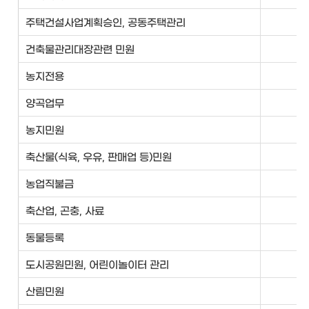
주택건설사업계획승인, 공동주택관리
건
건축물관리대장관련 민원
건
농지전용
농
양곡업무
농
농지민원
농
축산물(식육, 우유, 판매업 등)민원
농
농업직불금
농
축산업, 곤충, 사료
농
동물등록
농
도시공원민원, 어린이놀이터 관리
공
산림민원
공