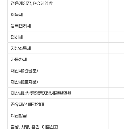
전용게임장, PC게임방
보
취득세
등록면허세
면허세
지방소득세
자동차세
재산세(건물분)
재산세(토지분)
재산세납부증명등지방세관련민원
공유재산 매각임대
여권발급
민
출생, 사망, 혼인, 이혼신고
민