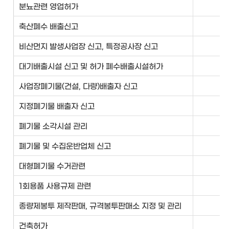
분뇨관련 영업허가
기
축산폐수 배출신고
기
비산먼지 발생사업장 신고, 특정공사장 신고
기
대기배출시설 신고 및 허가 폐수배출시설허가
기
사업장폐기물(건설, 다량)배출자 신고
자
지정폐기물 배출자 신고
자
폐기물 소각시설 관리
자
폐기물 및 수집운반업체 신고
자
대형폐기물 수거관련
자
1회용품 사용규제 관련
자
종량제봉투 제작판매, 규격봉투판매소 지정 및 관리
자
건축허가
건