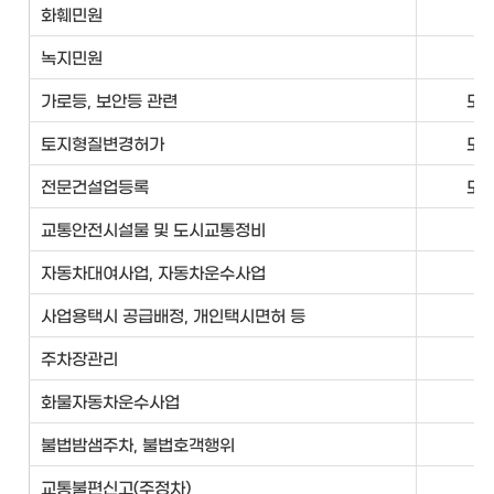
화훼민원
공
녹지민원
공
가로등, 보안등 관련
도
토지형질변경허가
도
전문건설업등록
도
교통안전시설물 및 도시교통정비
교
자동차대여사업, 자동차운수사업
교
사업용택시 공급배정, 개인택시면허 등
교
주차장관리
교
화물자동차운수사업
교
불법밤샘주차, 불법호객행위
교
교통불편신고(주정차)
교