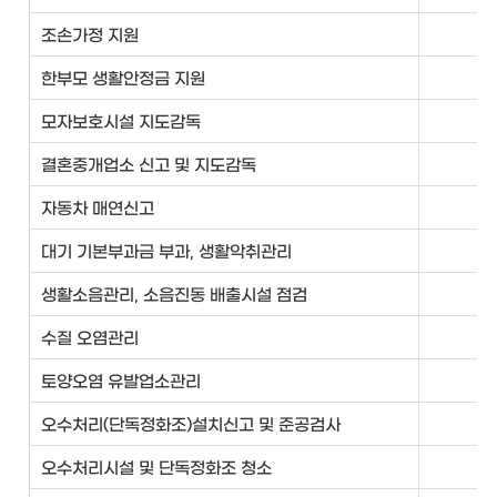
조손가정 지원
여
한부모 생활안정금 지원
여
모자보호시설 지도감독
여
결혼중개업소 신고 및 지도감독
여
자동차 매연신고
기
대기 기본부과금 부과, 생활악취관리
기
생활소음관리, 소음진동 배출시설 점검
기
수질 오염관리
기
토양오염 유발업소관리
기
오수처리(단독정화조)설치신고 및 준공검사
기
오수처리시설 및 단독정화조 청소
기