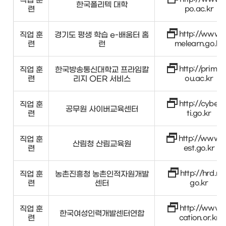
한국폴리텍 대학
련
po.ac.kr
http://www.
직업 훈
경기도 평생 학습 e-배움터 홈
련
런
melearn.go.kr
http://prime.
직업 훈
한국방송통신대학교 프라임칼
련
리지 OER 서비스
ou.ac.kr
http://cyber.
직업 훈
공무원 사이버교육센터
련
ti.go.kr
http://www.f
직업 훈
산림청 산림교육원
련
est.go.kr
http://hrd.rd
직업 훈
농촌진흥청 농촌인적자원개발
련
센터
go.kr
http://www.
직업 훈
한국여성인력개발센터연합
련
cation.or.kr