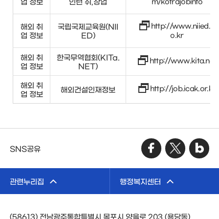
업 정보
인턴 취,창업
m/kotrajobinfo
http://www.niied.g
해외 취
국립국제교육원(NII
업 정보
ED)
o.kr
해외 취
한국무역협회(KITa.
http://www.kita.net
업 정보
NET)
해외 취
http://job.icak.or.kr
해외건설인재정보
업 정보
SNS공유
관련누리집
행정복지센터
(58613) 전남광주통합특별시 목포시 양을로 203 (용당동)