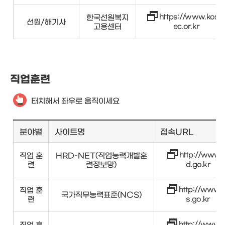
https://www.kos
한국선원복지
선원/해기사
고용센터
ec.or.kr
직업훈련
터치해서 좌우로 움직이세요
분야별
사이트명
접속URL
http://www.
직업 훈
HRD-NET(직업능력개발훈
련
련정보망)
d.go.kr
http://www.
직업 훈
국가직무능력표준(NCS)
련
s.go.kr
http://www.
직업 훈