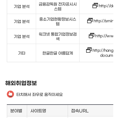
금융감독원 전자공시시
http://dart
기업 분석
스템
중소기업현황정보시스
http://sminf
기업 분석
템
워크넷 통합기업정보검
http://www.
기업 분석
색
http://hangeu
기타
한글한글 아름답게
document
해외취업정보
터치해서 좌우로 움직이세요
분야별
사이트명
접속URL