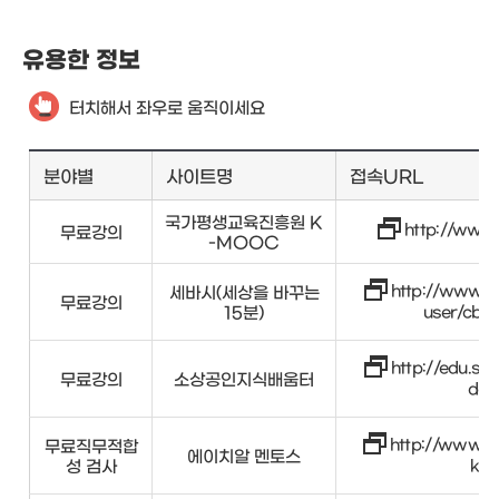
유용한 정보
터치해서 좌우로 움직이세요
분야별
사이트명
접속URL
국가평생교육진흥원 K
http://www
무료강의
-MOOC
http://www.y
세바시(세상을 바꾸는
무료강의
15분)
user/cbs
http://edu.sbiz
무료강의
소상공인지식배움터
do
http://www.h
무료직무적합
에이치알 멘토스
성 검사
kr