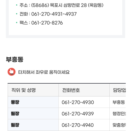
주소 : (58686) 목포시 삼향천로 28 (옥암동)
전화 : 061-270-4931~4937
팩스 : 061-270-8276
부흥동
터치해서 좌우로 움직이세요
직위 및 성명
전화번호
담당업무
동장
061-270-4930
부흥동 업
팀장
061-270-4939
행정민원팀
팀장
061-270-4940
맞춤형복지