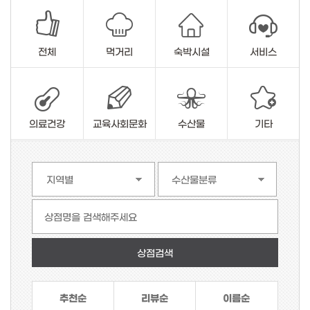
전체
먹거리
숙박시설
서비스
의료건강
교육사회문화
수산물
기타
상점명을 검색해주세요
추천순
리뷰순
이름순