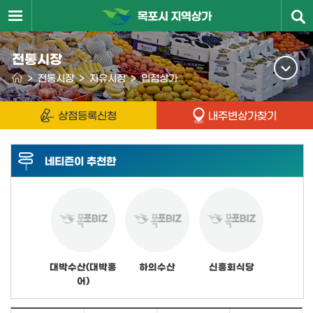
전통시장
>
전통시장
>
자유시장
>
입점상가
상점등록신청
내주변상가찾기
네티즌이 추천한
대박수산(대박홍
하의수산
신흥회식당
어)