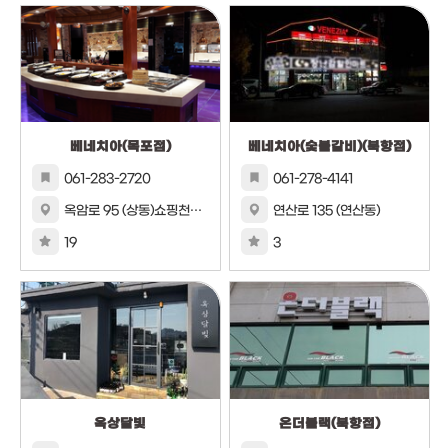
베네치아(목포점)
베네치아(숯불갈비)(북항점)
061-283-2720
061-278-4141
옥암로 95 (상동)쇼핑천국포르모2층,1206~1220
연산로 135 (연산동)
19
3
옥상달빛
온더블랙(북항점)