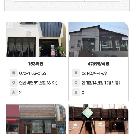
153키친
4769양식당
070-4153-0153
061-279-4769
연산백련로1번길 16-9 (연산동)
안태길14번길 1 (용해동)
2
0