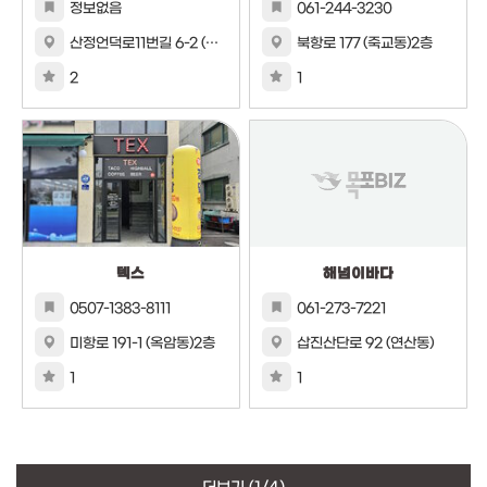
정보없음
061-244-3230
산정언덕로11번길 6-2 (산정동)
북항로 177 (죽교동)2층
2
1
텍스
해넘이바다
0507-1383-8111
061-273-7221
미항로 191-1 (옥암동)2층
삽진산단로 92 (연산동)
1
1
더보기
(1/4)