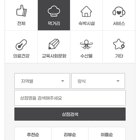
전체
먹거리
숙박시설
서비스
의료건강
교육사회문화
수산물
기타
상점명을 검색해주세요
추천순
리뷰순
이름순