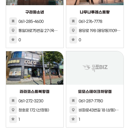
구라파소년
나무나루레스토랑
061-285-4600
061-276-7778
통일대로75번길 27 (옥암동)1층
용당로 198 (용당동)1109번지 8호
0
0
라라코스트북항점
모모스테이크하당점
061-272-3230
061-287-7780
청호로 172 (산정동)
비파로43번길 18 (상동)994번지 1호 2층
1
1