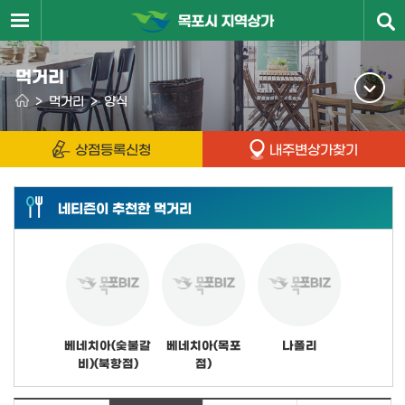
먹거리
>
먹거리
>
양식
상점등록신청
내주변상가찾기
네티즌이 추천한 먹거리
베네치아(숯불갈
베네치아(목포
나폴리
비)(북항점)
점)