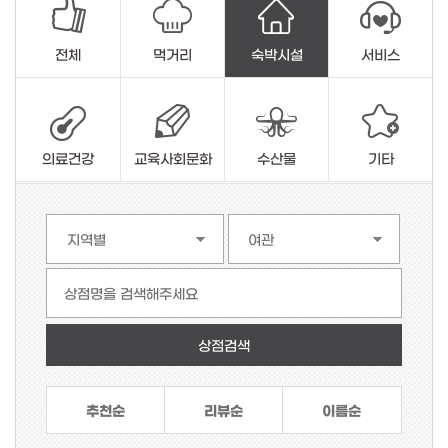
전체
먹거리
숙박시설
서비스
의료건강
교육사회문화
수산물
기타
상점명을 검색해주세요
추천순
리뷰순
이름순