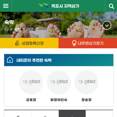
숙박
>
숙박
>
여관
상점등록신청
내주변상가찾기
네티즌이 추천한 숙박
강호장
화영여인숙
청송장