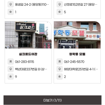
용샘길 24-2 (용당동)1103번지 18호
산정로152번길 27 (용당동)
1
5
실크로드여관
청학동 모텔
061-283-8115
061-245-5570
백년대로337번길 8 (상동)849번지 14호
해양대학로251번길 4-1 (죽교동)536번지 85호
9
2
더보기
(1/11)