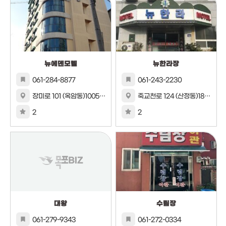
뉴에덴모텔
뉴한라장
061-284-8877
061-243-2230
장미로 101 (옥암동)1005번지 3호
죽교천로 124 (산정동)1808번지 9호
2
2
대왕
수림장
061-279-9343
061-272-0334