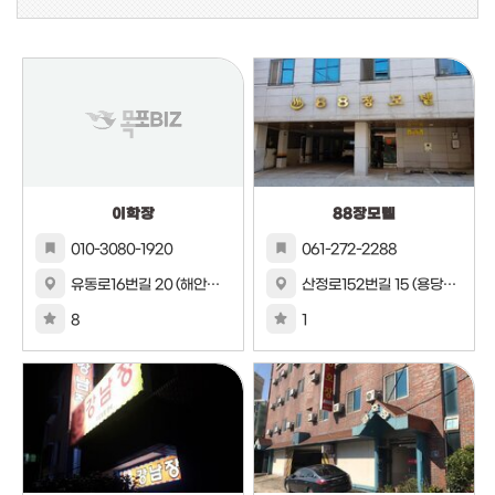
이학장
88장모텔
010-3080-1920
061-272-2288
유동로16번길 20 (해안동1가)1번지
산정로152번길 15 (용당동)960번지 342호
8
1