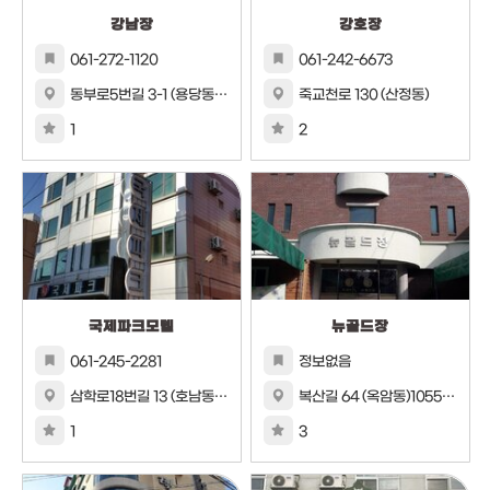
강남장
강호장
061-272-1120
061-242-6673
동부로5번길 3-1 (용당동)1044번지 46호
죽교천로 130 (산정동)
1
2
국제파크모텔
뉴골드장
061-245-2281
정보없음
삼학로18번길 13 (호남동)12번지 10호
복산길 64 (옥암동)1055번지 1호
1
3