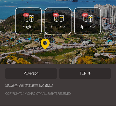
English
Chinese
Jpanese
PC version
TOP
58613) 全罗南道木浦市阳乙路203
COPYRIGHT ⓒ MOKPO-CITY. ALL RIGHTS RESERVED.