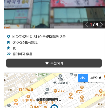
1
/ 4
비파로43번길 31 (상동)형제빌딩 3층
010-2615-3152
10
홈페이지
없음
추천하기
김순화에어로빅 ..