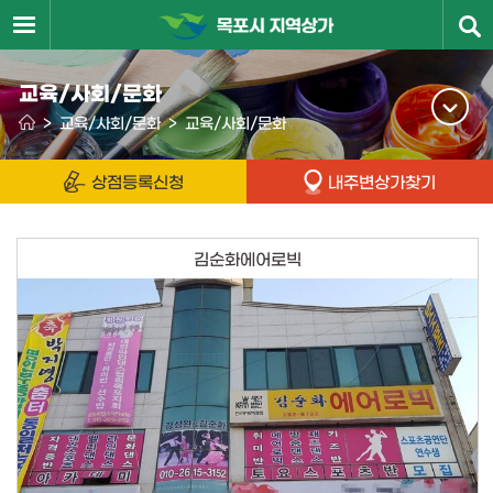
교육/사회/문화
>
교육/사회/문화
>
교육/사회/문화
상점등록신청
내주변상가찾기
김순화에어로빅