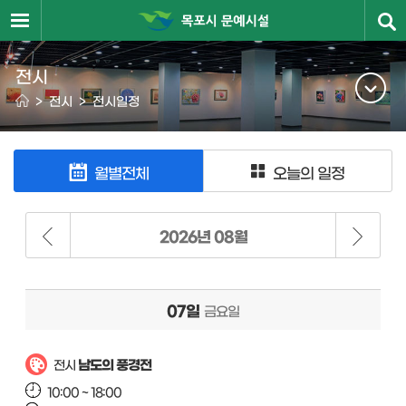
전시
>
전시
>
전시일정
월별전체
오늘의 일정
2026년 08월
07일
금요일
남도의 풍경전
전시
10:00 ~ 18:00