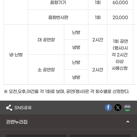
음향기기
1회
60,000
음향반사판
1회
20,000
난방
대 공연장
2시간
1회 공연
냉방
(행사)시
냉·난방
각 2시간
이상
난방
사용신청
소 공연장
2시간
냉방
※ 오전,오후,야간을 각 1회로 보며, 공연(행사)은 각 회수별로 산정한다.
SNS공유
관련누리집