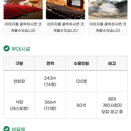
이미지를 클릭하시면 크
이미지를 클릭하시면 크
이미지를 클릭하시면 크
게볼수있습니다
게볼수있습니다
게볼수있습니다
부대시설
구분
면적
수용인원
비고
243㎥
연회장
120명
(74평)
임대
식당
366㎡
80석
개인사업자
(레스토랑)
(111평)
모집 공고 중
체육동