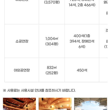
(3,570평)
왜건
14석, 2층 466석)
출
조
400석(1층
1,004㎡
소공연장
394석, 장애인석
출
(304평)
6석)
(1
832㎡
야외공연장
450석
(252평)
※ 사용료는 사용시설 안내를 참조하시기 바랍니다.