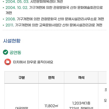
2004. 05. 03.
시민문화체육센터 개관
2004. 10. 02.
기구개편에 의한 관광문화국 산하 문화예술회관으로
개편
2008.
기구개편에 의한 관광문화국 산하 문예시설관리사무소로 개편
2011.
기구개편에 의한 교육문화사업단 산하 문예시설관리과로 개편
시설현황
공연동
터치해서 좌우로 움직이세요
구분
면적
객석
조
오
1,203석(1층
11,802㎡
대공연장
723석, 장애인석