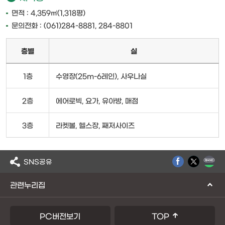
면적 : 4,359㎡(1,318평)
문의전화 : (061)284-8881, 284-8801
층별
실
1층
수영장(25m-6레인), 사우나실
2층
에어로빅, 요가, 유아방, 매점
3층
라켓볼, 헬스장, 째저사이즈
SNS공유
관련누리집
PC버전보기
TOP