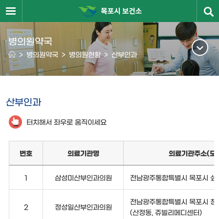
병의원약국
>
병의원약국
>
병의원현황
>
산부인과
산부인과
터치해서 좌우로 움직이세요
번호
의료기관명
의료기관주소(도
1
삼성미산부인과의원
전남광주통합특별시 목포시 섶나루
전남광주통합특별시 목포시 청호로
2
정성일산부인과의원
(산정동, 쥬빌리메디센터)