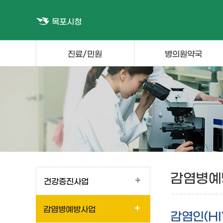
목포시청
진료/민원
병의원약국
감염병예
건강증진사업
감염병예방사업
감염인(HI