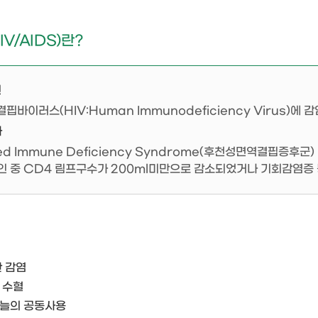
V/AIDS)란?
인
핍바이러스(HIV:Human Immunodeficiency Virus)에
자
ed Immune Deficiency Syndrome(후천성면역결핍증후군)
인 중 CD4 림프구수가 200ml미만으로 감소되었거나 기회감염증 등
한 감염
 수혈
늘의 공동사용