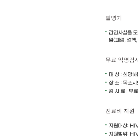
발병기
감염사실을 모
염(폐렴, 결핵
무료 익명검
대 상 : 희망
장 소 : 목포
검 사 료 : 무료
진료비 지원
지원대상: H
지원범위: H