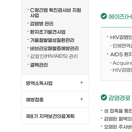
C형간염 확진검사비 지원
사업
에이즈(HI
감염병 관리
환자조기발견사업
HIV감염
가을철발열성질환관리
인체면역결
비브리오패혈증예방관리
AIDS 환
감염인(HIV/AIDS) 관리
Acquir
결핵관리
HIV감염
방역소독사업
감염경로
예방접종
성 접촉을 통
제8기 지역보건의료계획
감염된 혈액의
오염된 주사바