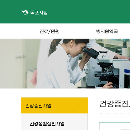
목포시청
진료/민원
병의원약국
건강증진
건강증진사업
건강생활실천사업