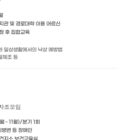
육
1월
복지관 및 경로대학 이용 어르신
신청 후 집합교육
와 일상생활에서의 낙상 예방법
활체조 등
 자조모임
3월∼11월)/분기 1회
․뇌병변 등 장애인
당보건지소 보건교육실