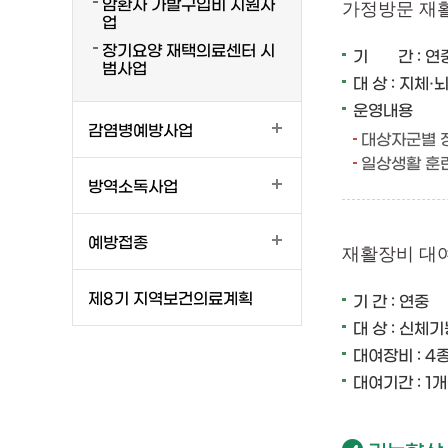
암환자 가발구입비 지원사
가정방문 재
업
장기요양 재택의료센터 시
기 간 : 연
범사업
대 상 : 지체
운영내용
감염병예방사업
대상자군별 
일상생활 훈련
방역소독사업
예방접종
재활장비 대
제8기 지역보건의료계획
기 간 : 연중
대 상 : 신
대여장비 : 4
대여기간 : 1