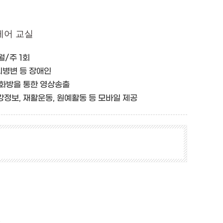
케어 교실
1월/주 1회
․뇌병변 등 장애인
대화방을 통한 영상송출
강정보, 재활운동, 원예활동 등 모바일 제공