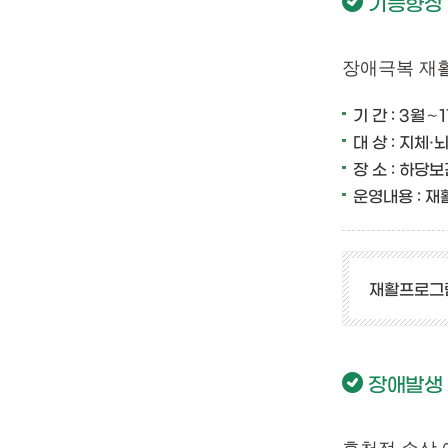
기능향상
장애극복 재
기 간 : 3월∼
대 상 : 지체
장 소 : 하
운영내용 : 재
재활프로그램
장애발생 