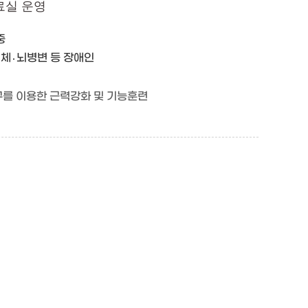
료실 운영
중
 지체․뇌병변 등 장애인
를 이용한 근력강화 및 기능훈련