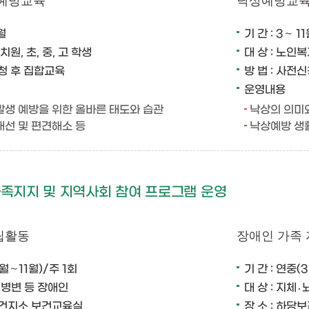
 예방교육
낙상예방교
1월
기 간 : 3∼ 1
치원, 초, 중, 고 학생
대 상 : 노인
신청 후 집합교육
방 법 : 사전
운영내용
발생 예방을 위한 올바른 태도와 습관
낙상의 의미
선 및 편견해소 등
낙상예방 생
족지지 및 지역사회 참여 프로그램 운영
립활동
장애인 가족
3월∼11월)/주 1회
기 간 : 연중(
·뇌병변 등 장애인
대 상 : 지체
당보건지소 보건교육실
장 소 : 하