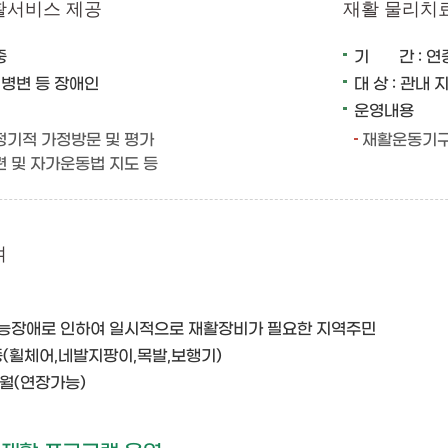
활서비스 제공
재활 물리치
중
기 간 : 연
·뇌병변 등 장애인
대 상 : 관내
운영내용
정기적 가정방문 및 평가
재활운동기구
 및 자가운동법 지도 등
여
체기능장애로 인하여 일시적으로 재활장비가 필요한 지역주민
종(휠체어,네발지팡이,목발,보행기)
개월(연장가능)