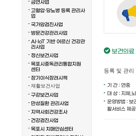
금연사업
고혈압·당뇨병 등록 관리사
업
국가암검진사업
방문건강관리사업
AI·IoT 기반 어르신 건강관
리사업
보건의료
정신보건사업
목포시중독관리통합지원
센터
등록 및 관리
장기이식장려시책
기 간 : 연중
재활보건사업
대 상 : 지체
구강보건사업
운영방법 : 보
만성질환 관리사업
활서비스 제공
지역사회건강조사
건강검진사업
목포시 치매안심센터