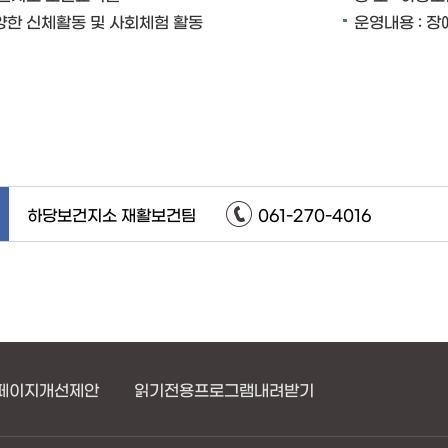
다양한 신체활동 및 사회체험 활동
운영내용 : 장
하당보건지소 재활보건팀
061-270-4016
페이지개선제안
읽기전용프로그램내려받기