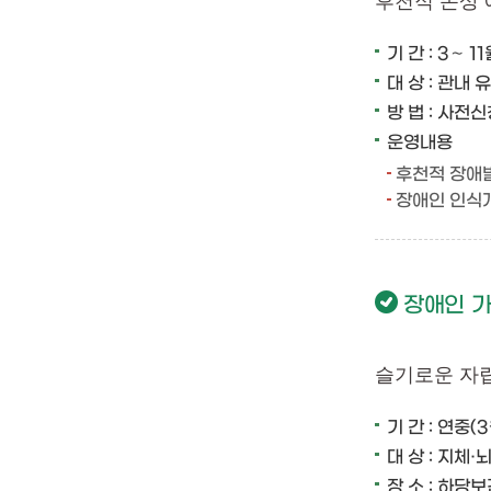
후천적 손상
기 간 : 3∼ 1
대 상 : 관내 유
방 법 : 사전
운영내용
후천적 장애
장애인 인식개
장애인 가
슬기로운 자
기 간 : 연중(
대 상 : 지체
장 소 : 하