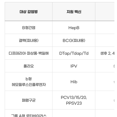
대상 감염병
지원 백신
B형간염
HepB
결핵(피내용)
BCG(피내용)
디프테리아·파상품·백일해
DTap/Tdap/Td
생후 2, 4,
폴리오
IPV
생
b형
Hib
생
헤모필루스인플루엔자
PCV13/15/20,
페렴구균
생
PPSV23
그룹 A형 로타바이러스