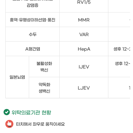
RV1/5
감염증
홍역·유행성이하선염·풍진
MMR
생
수두
VAR
A형간염
HepA
생후 12~2
불활성화
생후 12~
IJEV
백신
일본뇌염
약독화
LJEV
1
생백신
위탁의료기관 현황
터치해서 좌우로 움직이세요