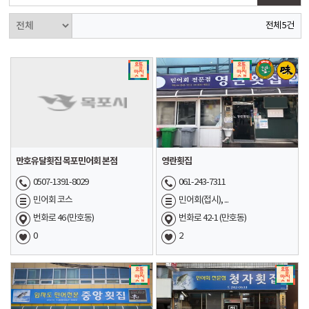
전체 5건
만호유달횟집 목포민어회 본점
영란횟집
0507-1391-8029
061-243-7311
민어회 코스
민어회(접시), ...
번화로 46 (만호동)
번화로 42-1 (만호동)
0
2