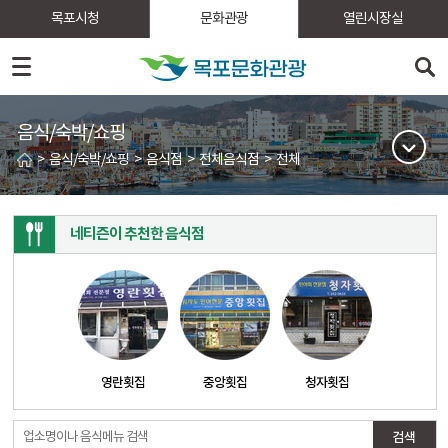
목포시청
문화관광
열린시장실
음식/숙박/쇼핑
>
음식/숙박/쇼핑
>
음식점
>
전체음식점
>
전체
네티즌이 추천한 음식점
영란횟집
중앙횟집
청자횟집
업소명이나 음식메뉴 검색