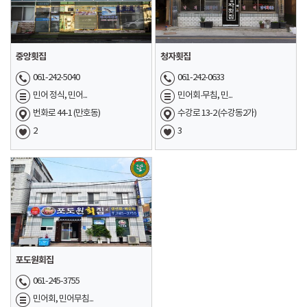
중앙횟집
청자횟집
061-242-5040
061-242-0633
민어 정식, 민어...
민어회·무침, 민...
번화로 44-1 (만호동)
수강로 13-2 (수강동2가)
2
3
포도원회집
061-245-3755
민어회, 민어무침...