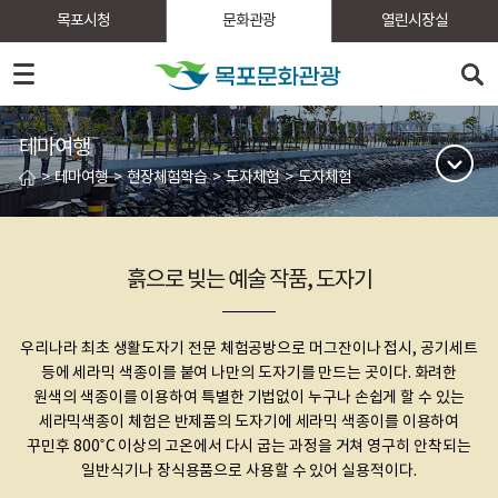
목포시청
문화관광
열린시장실
테마여행
>
테마여행
>
현장체험학습
>
도자체험
>
도자체험
흙으로 빚는 예술 작품, 도자기
우리나라 최초 생활도자기 전문 체험공방으로 머그잔이나 접시, 공기세트
등에 세라믹 색종이를 붙여 나만의 도자기를 만드는 곳이다.
화려한
원색의 색종이를 이용하여 특별한 기법없이 누구나 손쉽게 할 수 있는
세라믹색종이 체험은 반제품의 도자기에 세라믹 색종이를 이용하여
꾸민후
800˚C 이상의 고온에서 다시 굽는 과정을 거쳐 영구히 안착되는
일반식기나 장식용품으로 사용할 수 있어 실용적이다.