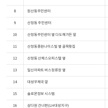
8
원산동주민센터
9
산정동 주민센터
10
산정동주민센터 옆 다도해가든 앞
11
산정동종원나이스빌 옆 골목횟집
12
산정동 산체스오피스텔 옆
13
일신아파트 버스정류장 옆
14
대성우체국 앞
15
솔로몬정보 시스템
16
삼다원 건너편(LH대성지구)