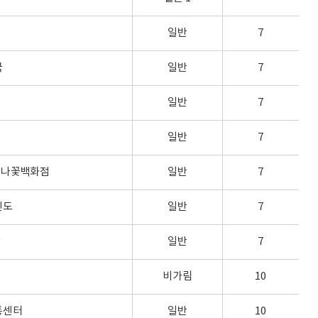
일반
7
국
일반
7
일반
7
일반
7
산나꽃백화점
일반
7
인도
일반
7
장
일반
7
비가림
10
통센터
일반
10