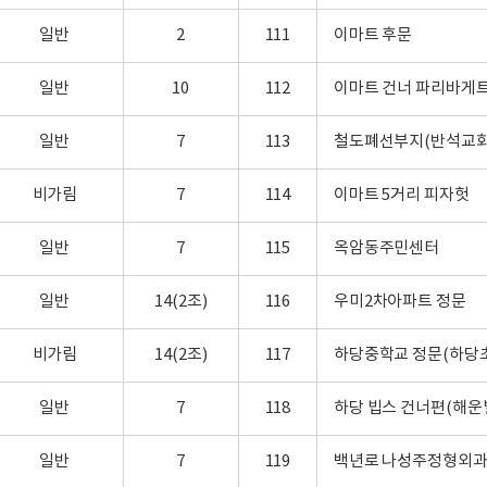
일반
2
111
이마트 후문
일반
10
112
이마트 건너 파리바게
일반
7
113
철도폐선부지(반석교회
비가림
7
114
이마트 5거리 피자헛
일반
7
115
옥암동주민센터
일반
14(2조)
116
우미2차아파트 정문
비가림
14(2조)
117
하당중학교 정문(하당초
일반
7
118
하당 빕스 건너편(해운
일반
7
119
백년로 나성주정형외