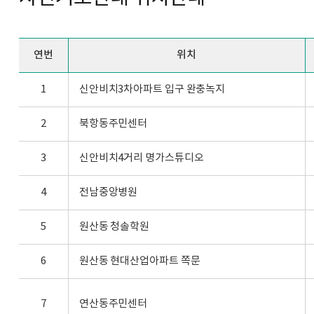
연번
위치
1
신안비치3차아파트 입구 완충녹지
2
북항동주민센터
3
신안비치4거리 명가스튜디오
4
전남중앙병원
5
원산동 청솔학원
6
원산동 현대산업아파트 쪽문
7
연산동주민센터