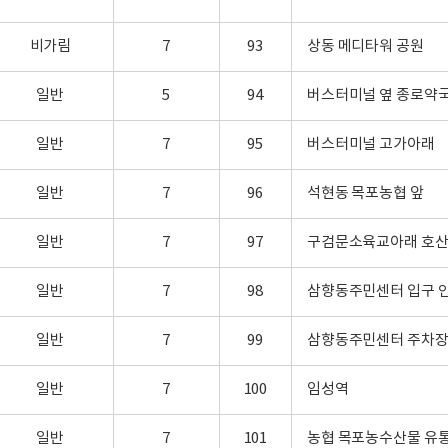
비가림
7
93
상동 메디타워 공원
일반
5
94
버스터미널 옆 종로약
일반
7
95
버스터미널 고가아래
일반
7
96
석현동 목포농협 앞
일반
7
97
구검문소육교아래 호
일반
7
98
삼향동주민센터 입구 
일반
7
99
삼향동주민센터 주차
일반
7
100
임성역
일반
7
101
농협 목포농수산물 유