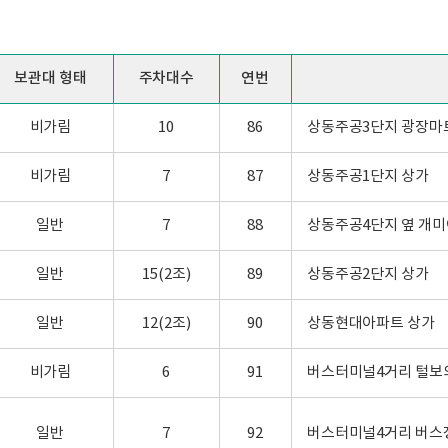
보관대 형태
주차대수
연번
비가림
10
86
상동주공3단지 광장마
비가림
7
87
상동주공1단지 상가
일반
7
88
상동주공4단지 옆 개
일반
15(2조)
89
상동주공2단지 상가
일반
12(2조)
90
상동현대아파트 상가
비가림
6
91
버스터미널4거리 털보
일반
7
92
버스터미널4거리 버스