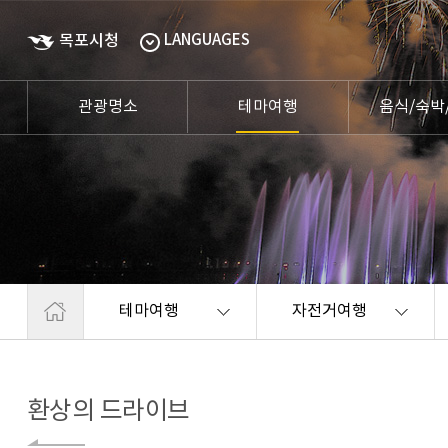
목포시청
LANGUAGES
관광명소
테마여행
음식/숙박
테마여행
자전거여행
환상의 드라이브