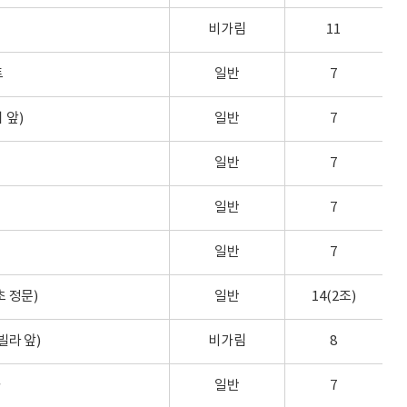
비가림
11
트
일반
7
 앞)
일반
7
일반
7
일반
7
일반
7
 정문)
일반
14(2조)
빌라 앞)
비가림
8
과
일반
7