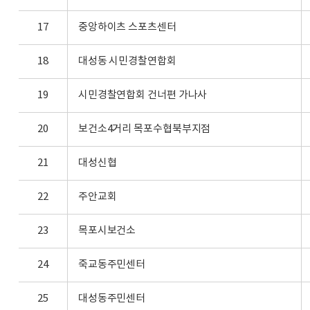
17
중앙하이츠 스포츠센터
18
대성동 시민경찰연합회
19
시민경찰연합회 건너편 가나사
20
보건소4거리 목포수협북부지점
21
대성신협
22
주안교회
23
목포시보건소
24
죽교동주민센터
25
대성동주민센터