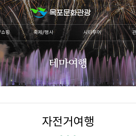
/쇼핑
축제/행사
시티투어
자전거여행