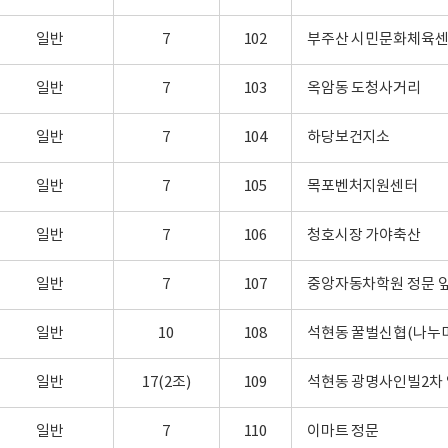
일반
7
102
부주산 시민문화체육
일반
7
103
옥암동 도청사거리
일반
7
104
하당보건지소
일반
7
105
목포벤처지원센터
일반
7
106
청호시장 가야축산
일반
7
107
중앙자동차학원 정문 
일반
10
108
석현동 꿀벌신협(나누미
일반
17(2조)
109
석현동 광명사인빌2차 
일반
7
110
이마트 정문