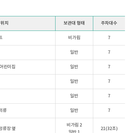
위치
보관대 형태
주차대수
트
비가림
7
일반
7
미어린이집
일반
7
일반
7
일반
7
의류
일반
7
비가림 2
정류장 옆
21(32조)
일반 1