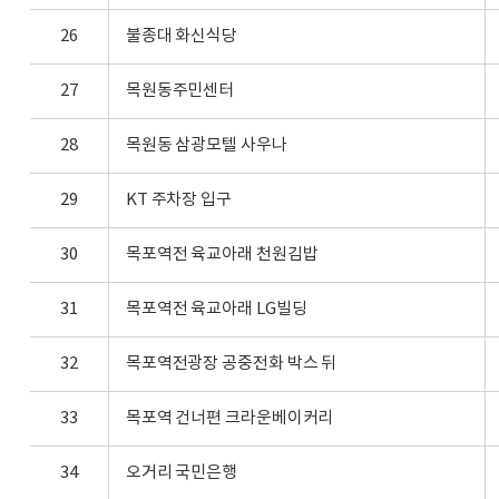
26
불종대 화신식당
27
목원동주민센터
28
목원동 삼광모텔 사우나
29
KT 주차장 입구
30
목포역전 육교아래 천원김밥
31
목포역전 육교아래 LG빌딩
32
목포역전광장 공중전화 박스 뒤
33
목포역 건너편 크라운베이커리
34
오거리 국민은행