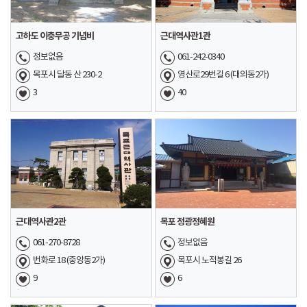
고하도 이충무공 기념비
근대역사관1관
정보없음
061-242-0340
목포시 달동 산 230-2
영산로29번길 6 (대의동2가)
3
40
근대역사관2관
목포 정광정혜원
061-270-8728
정보없음
번화로 18 (중앙동2가)
목포시 노적봉길 26
9
6