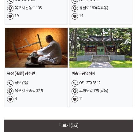
061-270-8367
061-270-8359
목포시 남농로 135
유달로 180 (죽교동)
19
14
옥장 (玉匠) 장주원
이충무공유적지
정보없음
061-270-3542
목포시 노송길 32-5
고하도길 175 (달동)
4
11
더보기
(1/3)