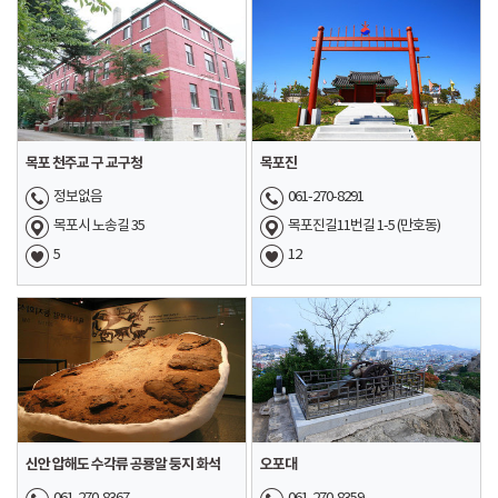
목포 천주교 구 교구청
목포진
정보없음
061-270-8291
목포시 노송길 35
목포진길11번길 1-5 (만호동)
5
12
신안 압해도 수각류 공룡알 둥지 화석
오포대