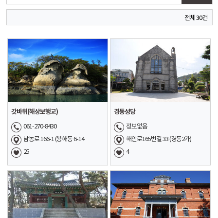
전체 30건
갓바위(해상보행교)
경동성당
061-270-8430
정보없음
남농로 166-1 (용해동 6-14
해안로165번길 33 (경동2가)
25
4