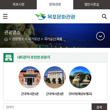
목포시청
문화관광
열린시장실
관광명소
>
관광명소
>
국가유산
>
국가유산 목록
네티즌이 추천한 관광지
근대역사관1관
근대역사관2관
갓바위(해상보행교)
검색어