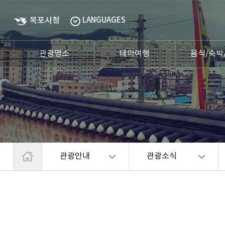
목포시청
LANGUAGES
관광명소
테마여행
음식/숙박
관광안내
관광소식