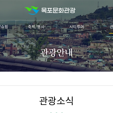
/쇼핑
축제/행사
시티투어
관광소식