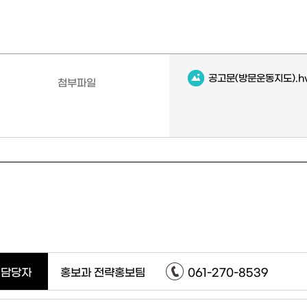
공고문(방문운동지도).h
첨부파일
담당자
홍보과 전략홍보팀
061-270-8539