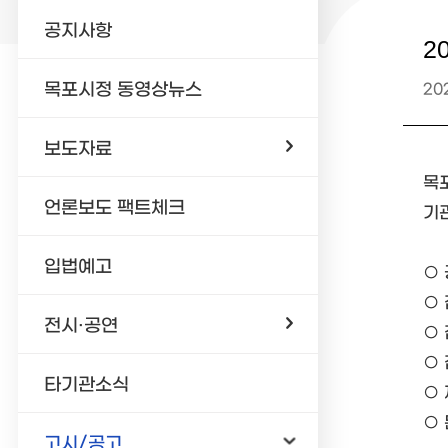
공지사항
2
목포시정 동영상뉴스
202
보도자료
목
언론보도 팩트체크
기
입법예고
○ 
○ 
전시·공연
○ 
○ 
타기관소식
○ 
○ 
고시/공고