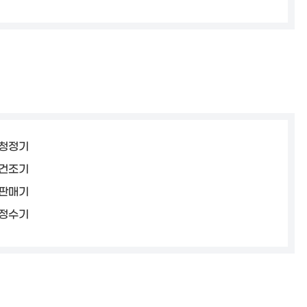
청정기
건조기
판매기
정수기