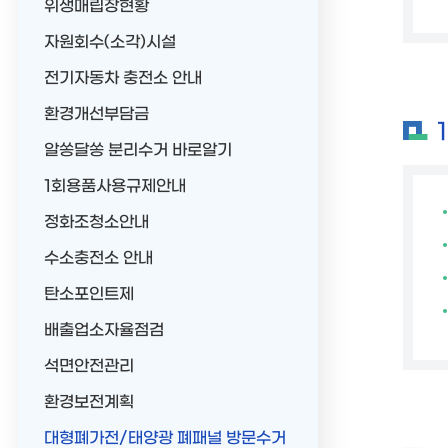
위생매립장현황
자원회수(소각)시설
전기자동차 충전소 안내
환경개선부담금
알쏭달쏭 분리수거 바로알기
1회용품사용규제안내
정화조청소안내
수소충전소 안내
탄소포인트제
배출업소자율점검
석면안전관리
환경보전계획
대형폐가전/태양광 폐패널 방문수거