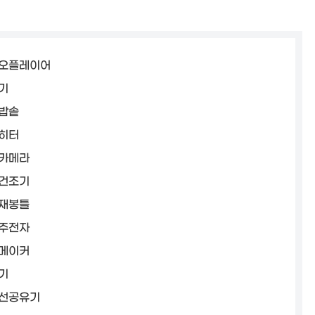
오플레이어
기
밥솥
히터
카메라
건조기
재봉틀
주전자
메이커
기
선공유기