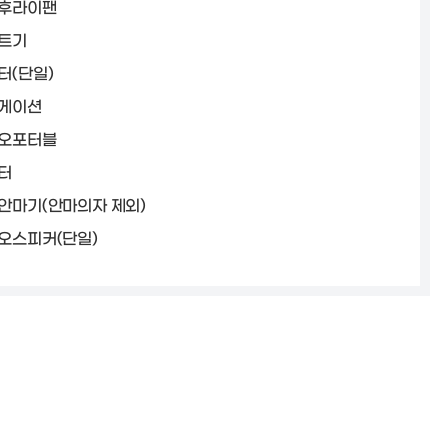
후라이팬
트기
터(단일)
게이션
오포터블
터
안마기(안마의자 제외)
오스피커(단일)