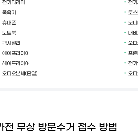
전기다리미
전기
족욕기
토스
휴대폰
모니
노트북
내비
팩시밀리
오디
에어프라이어
프린
헤어드리이어
전기
오디오본체(단일)
오디
가전 무상 방문수거 접수 방법