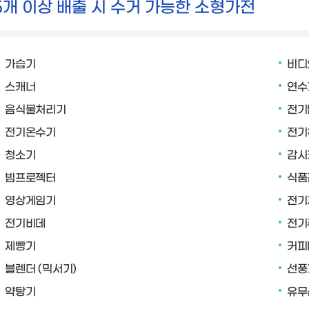
5개 이상 배출 시 수거 가능한 소형가전
가습기
비디
스캐너
연수
음식물처리기
전기
전기온수기
전기
청소기
감시
빔프로젝터
식품
영상게임기
전기
전기비데
전기
제빵기
커피
블렌더 (믹서기)
선풍
약탕기
유무