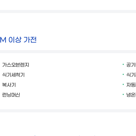
1M 이상 가전
가스오븐렌지
공기
식기세척기
식기
복사기
자동
런닝머신
냉온