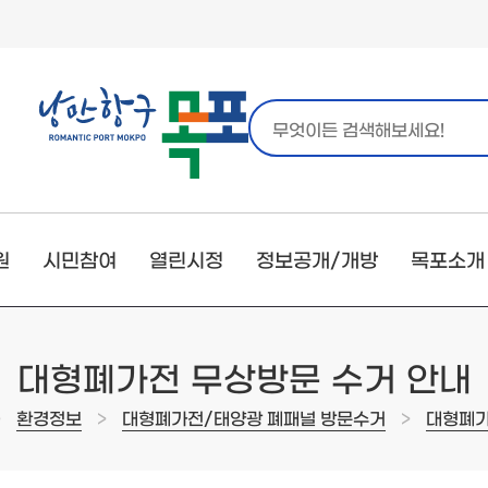
원
시민참여
열린시정
정보공개/개방
목포소개
대형폐가전 무상방문 수거 안내
>
>
>
환경정보
대형폐가전/태양광 폐패널 방문수거
대형폐가