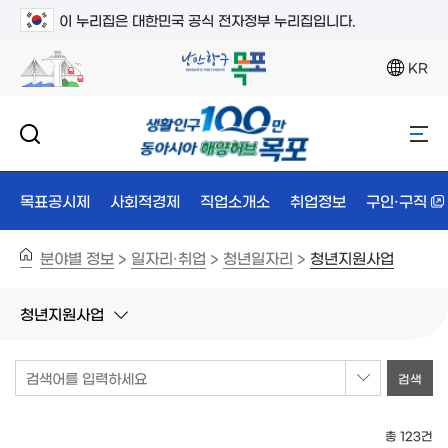
이 누리집은 대한민국 공식 전자정부 누리집입니다.
KR
목표공시제
사회적경제
직업소개소
취업정보
구인·구직
분야별 정보
일자리·취업
청년일자리
청년지원사업
>
>
>
청년지원사업
검색어를 입력하세요
총 123건