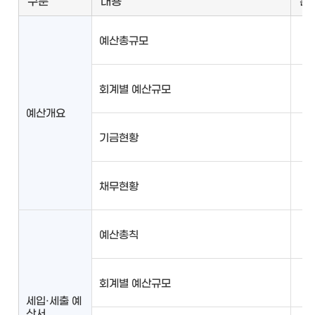
구분
내용
본
예산총규모
회계별 예산규모
예산개요
기금현황
채무현황
예산총칙
회계별 예산규모
세입·세출 예
산서